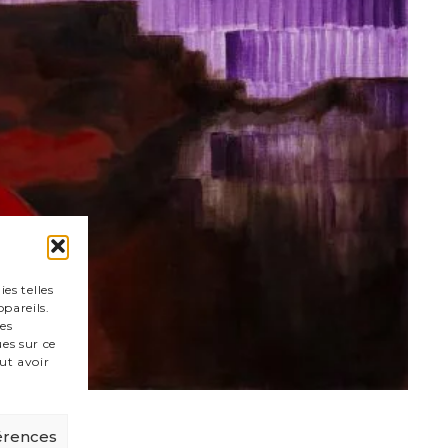
es telles
pareils.
es
es sur ce
ut avoir
férences