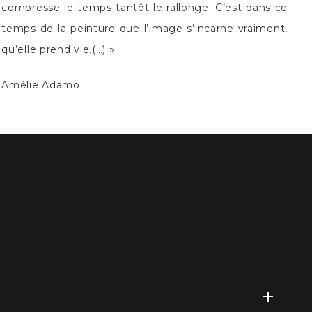
compresse le temps tantôt le rallonge. C’est dans ce
temps de la peinture que l’image s’incarne vraiment,
qu’elle prend vie.(…) »
Amélie Adamo