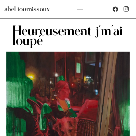
abel tournissoux
Heureusement j’m’ai
loupé