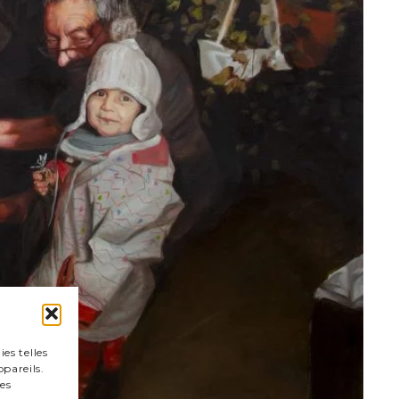
es telles
pareils.
es