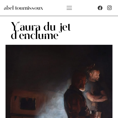
abel tournissoux
Y’aura du jet
d’enclume