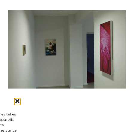
es telles
pareils.
es
es sur ce