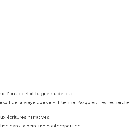
que l’on appeloit baguenaude, qui
espit de la vraye poesie
» Etienne Pasquier, Les recherches
x écritures narratives.
ration dans la peinture contemporaine.