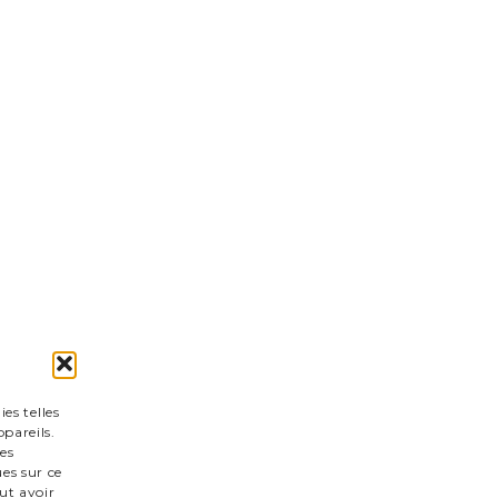
es telles
pareils.
es
es sur ce
ut avoir