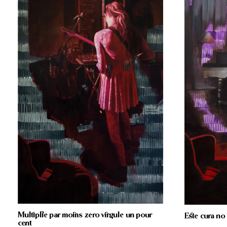
Multiplié par moins zéro virgule un pour
Este cura no
cent